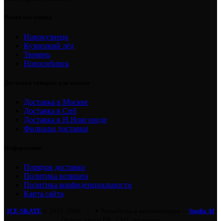
Наши магазины
Новокузнецк
Кузнецкий лёд
Тюмень
Новосибирск
Доставка товаров для хоккея
Доставка в Москве
Доставка в Спб
Доставка в Н.Новгороде
Филиалы доставки
Информация
Порядок доставки
Политика возврата
Политика конфиденциальности
Карта сайта
ICE-SKATE
© 2015–2026.
|
✦ Разработка и автоматизация —
Studio AI
Оплата: карты РФ · СБП · наличные