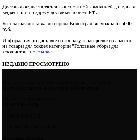
Доставка осуществляется транспортной компанией до пункта
выдачи или по адресу доставки по всей РФ.
Бесплатная доставка до города Волгоград возможна от 5000
руб.
Информация по доставке и возврату, о рассрочке и гарантии
на товары для хоккея категории "Головные уборы для
хоккеистов" по
ссылке
.
НЕДАВНО ПРОСМОТРЕНО
Интернет-магазин спортивной одежды, хоккейного
обмундирования и аксессуаров в Волгограде.
Создано спортсменами.
Со знанием дела.
+7 (923) 494-95-55
sale@iceskate.online
Как собрать хоккеиста