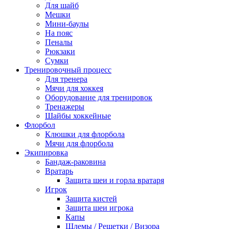
Для шайб
Мешки
Мини-баулы
На пояс
Пеналы
Рюкзаки
Сумки
Тренировочный процесс
Для тренера
Мячи для хоккея
Оборудование для тренировок
Тренажеры
Шайбы хоккейные
Флорбол
Клюшки для флорбола
Мячи для флорбола
Экипировка
Бандаж-раковина
Вратарь
Защита шеи и горла вратаря
Игрок
Защита кистей
Защита шеи игрока
Капы
Шлемы / Решетки / Визора