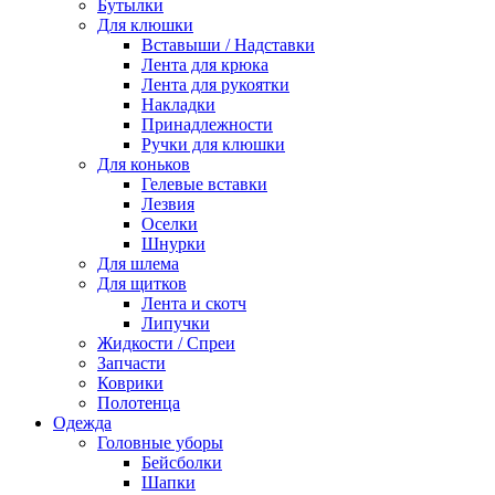
Бутылки
Для клюшки
Вставыши / Надставки
Лента для крюка
Лента для рукоятки
Накладки
Принадлежности
Ручки для клюшки
Для коньков
Гелевые вставки
Лезвия
Оселки
Шнурки
Для шлема
Для щитков
Лента и скотч
Липучки
Жидкости / Спреи
Запчасти
Коврики
Полотенца
Одежда
Головные уборы
Бейсболки
Шапки