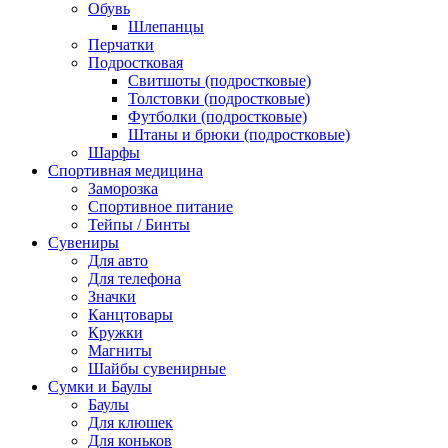
Обувь
Шлепанцы
Перчатки
Подростковая
Свитшоты (подростковые)
Толстовки (подростковые)
Футболки (подростковые)
Штаны и брюки (подростковые)
Шарфы
Спортивная медицина
Заморозка
Спортивное питание
Тейпы / Бинты
Сувениры
Для авто
Для телефона
Значки
Канцтовары
Кружки
Магниты
Шайбы сувенирные
Сумки и Баулы
Баулы
Для клюшек
Для коньков