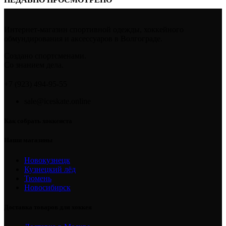
Интернет-магазин спортивной одежды, хоккейного
обмундирования и аксессуаров в Волгограде.
Создано спортсменами.
Со знанием дела.
+7 (923) 494-95-55
sale@iceskate.online
Как собрать хоккеиста
Наши магазины
Новокузнецк
Кузнецкий лёд
Тюмень
Новосибирск
Доставка товаров для хоккея