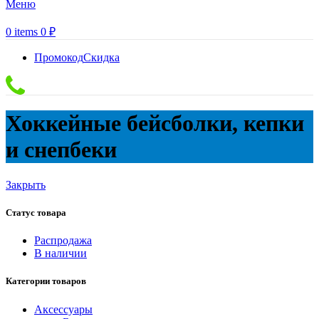
Меню
0
items
0
₽
Промокод
Скидка
Хоккейные бейсболки, кепки
и снепбеки
Закрыть
Статус товара
Распродажа
В наличии
Категории товаров
Аксессуары