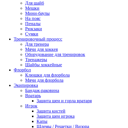
Для шайб
Мешки
Мини-баулы
На пояс
Пеналы
Рюкзаки
Сумки
Тренировочный процесс
Для тренера
Мячи для хоккея
Оборудование для тренировок
Тренажеры
Шайбы хоккейные
Флорбол
Клюшки для флорбола
Мячи для флорбола
Экипировка
Бандаж-раковина
Вратарь
Защита шеи и горла вратаря
Игрок
Защита кистей
Защита шеи игрока
Капы
Шлемы / Решетки / Визора