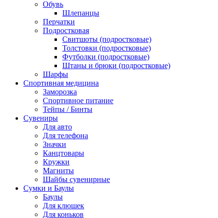
Обувь
Шлепанцы
Перчатки
Подростковая
Свитшоты (подростковые)
Толстовки (подростковые)
Футболки (подростковые)
Штаны и брюки (подростковые)
Шарфы
Спортивная медицина
Заморозка
Спортивное питание
Тейпы / Бинты
Сувениры
Для авто
Для телефона
Значки
Канцтовары
Кружки
Магниты
Шайбы сувенирные
Сумки и Баулы
Баулы
Для клюшек
Для коньков