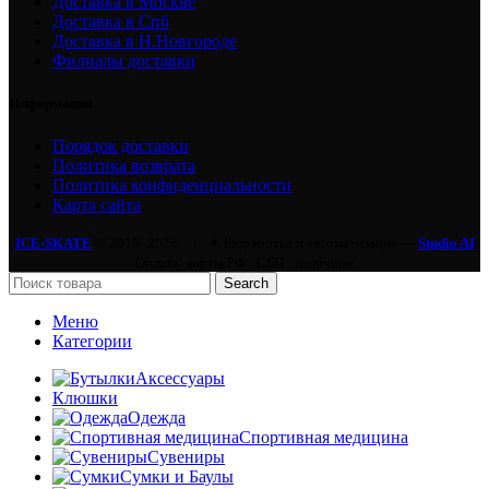
Доставка в Москве
Доставка в Спб
Доставка в Н.Новгороде
Филиалы доставки
Информация
Порядок доставки
Политика возврата
Политика конфиденциальности
Карта сайта
ICE-SKATE
© 2015–2026.
|
✦ Разработка и автоматизация —
Studio AI
Оплата: карты РФ · СБП · наличные
Search
Меню
Категории
Аксессуары
Клюшки
Одежда
Спортивная медицина
Сувениры
Сумки и Баулы