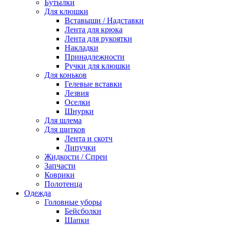
Бутылки
Для клюшки
Вставыши / Надставки
Лента для крюка
Лента для рукоятки
Накладки
Принадлежности
Ручки для клюшки
Для коньков
Гелевые вставки
Лезвия
Оселки
Шнурки
Для шлема
Для щитков
Лента и скотч
Липучки
Жидкости / Спреи
Запчасти
Коврики
Полотенца
Одежда
Головные уборы
Бейсболки
Шапки