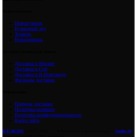
Наши магазины
Новокузнецк
Кузнецкий лёд
Тюмень
Новосибирск
Доставка товаров для хоккея
Доставка в Москве
Доставка в Спб
Доставка в Н.Новгороде
Филиалы доставки
Информация
Порядок доставки
Политика возврата
Политика конфиденциальности
Карта сайта
ICE-SKATE
© 2015–2026.
|
✦ Разработка и автоматизация —
Studio AI
Оплата: карты РФ · СБП · наличные