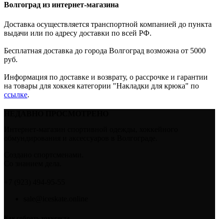
Волгоград из интернет-магазина
Доставка осуществляется транспортной компанией до пункта
выдачи или по адресу доставки по всей РФ.
Бесплатная доставка до города Волгоград возможна от 5000
руб.
Информация по доставке и возврату, о рассрочке и гарантии
на товары для хоккея категории "Накладки для крюка" по
ссылке
.
НЕДАВНО ПРОСМОТРЕНО
Интернет-магазин спортивной одежды, хоккейного
обмундирования и аксессуаров в Волгограде.
Создано спортсменами.
Со знанием дела.
+7 (923) 494-95-55
sale@iceskate.online
Как собрать хоккеиста