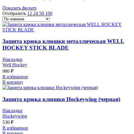
Показать фильтр
Отобразить
12
24
50
100
Защита крюка клюшки металлическая WELL
HOCKEY STICK BLADE
Накладки
Well Hockey
980
₽
В избранное
В корзину
Защита крюка клюшки Hockeywing (черная)
Накладки
Hockeywing
530
₽
В избранное
В корзину