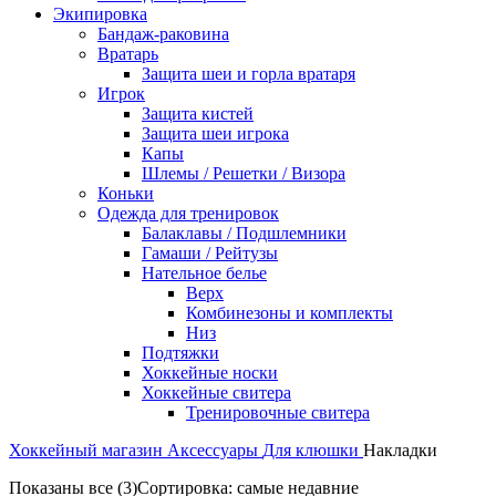
Экипировка
Бандаж-раковина
Вратарь
Защита шеи и горла вратаря
Игрок
Защита кистей
Защита шеи игрока
Капы
Шлемы / Решетки / Визора
Коньки
Одежда для тренировок
Балаклавы / Подшлемники
Гамаши / Рейтузы
Нательное белье
Верх
Комбинезоны и комплекты
Низ
Подтяжки
Хоккейные носки
Хоккейные свитера
Тренировочные свитера
Хоккейный магазин
Аксессуары
Для клюшки
Накладки
Показаны все (3)
Сортировка: самые недавние