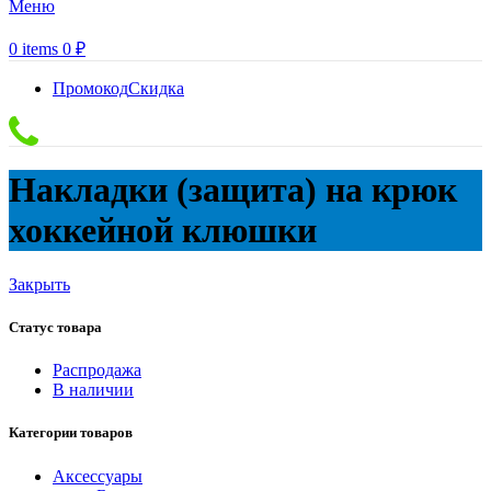
Меню
0
items
0
₽
Промокод
Скидка
Накладки (защита) на крюк
хоккейной клюшки
Закрыть
Статус товара
Распродажа
В наличии
Категории товаров
Аксессуары