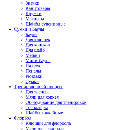
Значки
Канцтовары
Кружки
Магниты
Шайбы сувенирные
Сумки и Баулы
Баулы
Для клюшек
Для коньков
Для шайб
Мешки
Мини-баулы
На пояс
Пеналы
Рюкзаки
Сумки
Тренировочный процесс
Для тренера
Мячи для хоккея
Оборудование для тренировок
Тренажеры
Шайбы хоккейные
Флорбол
Клюшки для флорбола
Мячи для флорбола