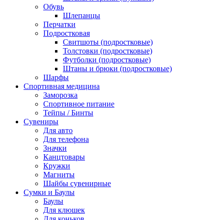
Обувь
Шлепанцы
Перчатки
Подростковая
Свитшоты (подростковые)
Толстовки (подростковые)
Футболки (подростковые)
Штаны и брюки (подростковые)
Шарфы
Спортивная медицина
Заморозка
Спортивное питание
Тейпы / Бинты
Сувениры
Для авто
Для телефона
Значки
Канцтовары
Кружки
Магниты
Шайбы сувенирные
Сумки и Баулы
Баулы
Для клюшек
Для коньков