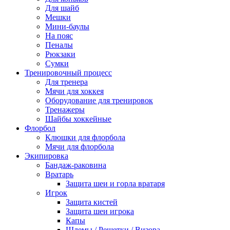
Для шайб
Мешки
Мини-баулы
На пояс
Пеналы
Рюкзаки
Сумки
Тренировочный процесс
Для тренера
Мячи для хоккея
Оборудование для тренировок
Тренажеры
Шайбы хоккейные
Флорбол
Клюшки для флорбола
Мячи для флорбола
Экипировка
Бандаж-раковина
Вратарь
Защита шеи и горла вратаря
Игрок
Защита кистей
Защита шеи игрока
Капы
Шлемы / Решетки / Визора