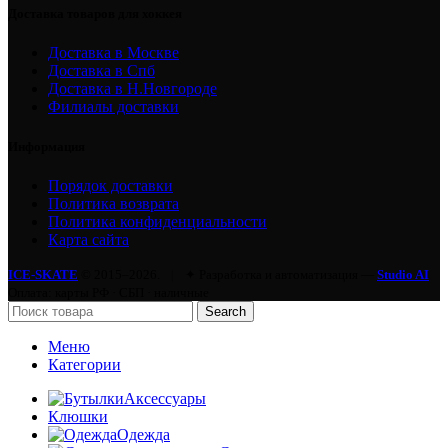
Доставка товаров для хоккея
Доставка в Москве
Доставка в Спб
Доставка в Н.Новгороде
Филиалы доставки
Информация
Порядок доставки
Политика возврата
Политика конфиденциальности
Карта сайта
ICE-SKATE
© 2015–2026.
|
✦ Разработка и автоматизация —
Studio AI
Оплата: карты РФ · СБП · наличные
Search
Меню
Категории
Аксессуары
Клюшки
Одежда