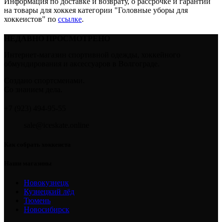
Информация по доставке и возврату, о рассрочке и гарантии
на товары для хоккея категории "Головные уборы для
хоккеистов" по
ссылке
.
НЕДАВНО ПРОСМОТРЕНО
Интернет-магазин спортивной одежды, хоккейного
обмундирования и аксессуаров в Волгограде.
Создано спортсменами.
Со знанием дела.
+7 (923) 494-95-55
sale@iceskate.online
Как собрать хоккеиста
Наши магазины
Новокузнецк
Кузнецкий лёд
Тюмень
Новосибирск