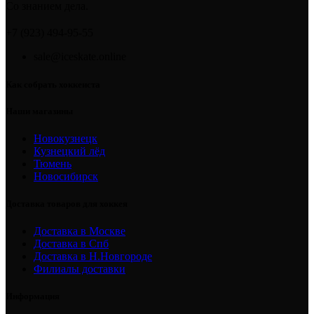
Со знанием дела.
+7 (923) 494-95-55
sale@iceskate.online
Как собрать хоккеиста
Наши магазины
Новокузнецк
Кузнецкий лёд
Тюмень
Новосибирск
Доставка товаров для хоккея
Доставка в Москве
Доставка в Спб
Доставка в Н.Новгороде
Филиалы доставки
Информация