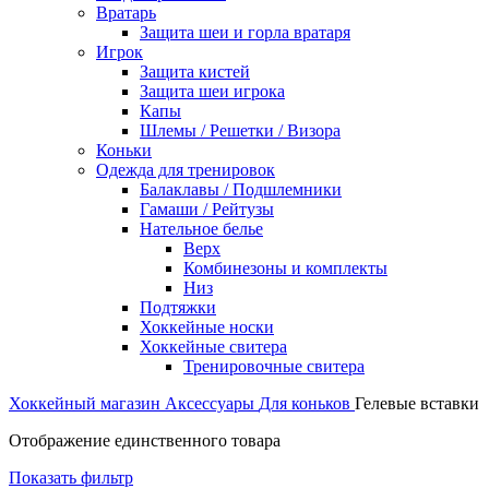
Вратарь
Защита шеи и горла вратаря
Игрок
Защита кистей
Защита шеи игрока
Капы
Шлемы / Решетки / Визора
Коньки
Одежда для тренировок
Балаклавы / Подшлемники
Гамаши / Рейтузы
Нательное белье
Верх
Комбинезоны и комплекты
Низ
Подтяжки
Хоккейные носки
Хоккейные свитера
Тренировочные свитера
Хоккейный магазин
Аксессуары
Для коньков
Гелевые вставки
Отображение единственного товара
Показать фильтр