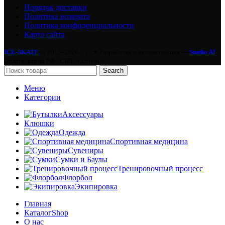
Порядок доставки
Политика возврата
Политика конфиденциальности
Карта сайта
ICE-SKATE
© 2015–2026.
|
✦ Разработка и автоматизация —
Studio AI
Оплата: карты РФ · СБП · наличные
Search
Меню
Категории
Аксессуары
Клюшки
Одежда
Спортивная медицина
Сувениры
Сумки и Баулы
Тренировочный процесс
Флорбол
Экипировка
Главная
Каталог
Shop
О нас