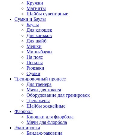
Кружки
Магниты
Шайбы сувенирные
Сумки и Баулы
Баулы
Для клюшек
Для коньков
Для шайб
Мешки
Мини-баулы
На пояс
Пеналы
Рюкзаки
Сумки
Тренировочный процесс
Для тренера
Мячи для хоккея
Оборудование для тренировок
Тренажеры
Шайбы хоккейные
Флорбол
Клюшки для флорбола
Мячи для флорбола
Экипировка
Бандаж-раковина