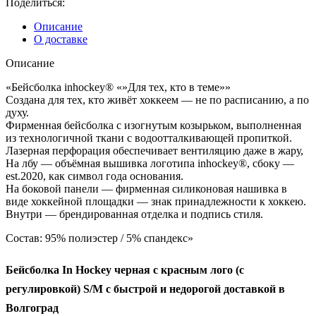
Поделиться:
Описание
О доставке
Описание
«Бейсболка inhockey® «»Для тех, кто в теме»»
Создана для тех, кто живёт хоккеем — не по расписанию, а по
духу.
Фирменная бейсболка с изогнутым козырьком, выполненная
из технологичной ткани с водоотталкивающей пропиткой.
Лазерная перфорация обеспечивает вентиляцию даже в жару,
На лбу — объёмная вышивка логотипа inhockey®, сбоку —
est.2020, как символ года основания.
На боковой панели — фирменная силиконовая нашивка в
виде хоккейной площадки — знак принадлежности к хоккею.
Внутри — брендированная отделка и подпись стиля.
Состав: 95% полиэстер / 5% спандекс»
Бейсболка In Hockey черная с красным лого (с
регулировкой) S/М с быстрой и недорогой доставкой в
Волгоград