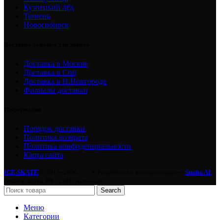
Кузнецкий лёд
Тюмень
Новосибирск
Доставка товаров для хоккея
Доставка в Москве
Доставка в Спб
Доставка в Н.Новгороде
Филиалы доставки
Информация
Порядок доставки
Политика возврата
Политика конфиденциальности
Карта сайта
ICE-SKATE
© 2015–2026.
|
✦ Разработка и автоматизация —
Studio AI
Оплата: карты РФ · СБП · наличные
Search
Меню
Категории