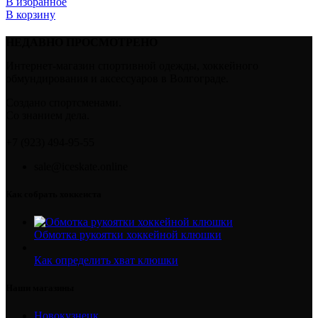
В избранное
В корзину
НЕДАВНО ПРОСМОТРЕНО
Интернет-магазин спортивной одежды, хоккейного
обмундирования и аксессуаров в Волгограде.
Создано спортсменами.
Со знанием дела.
+7 (923) 494-95-55
sale@iceskate.online
Как собрать хоккеиста
Обмотка рукоятки хоккейной клюшки
Как определить хват клюшки
Наши магазины
Новокузнецк