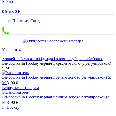
Меню
0
items
0
₽
Промокод
Скидка
Увеличить
Хоккейный магазин
Одежда
Головные уборы
Бейсболки
Бейсболка In Hockey черная с красным лого (с регулировкой)
S/М
Бейсболка In Hockey черная с белым лого (с регулировкой) S/
М
3190
₽
Вернуться к товарам
Бейсболка In Hockey черная с синим лого (с регулировкой) S/
М
3190
₽
In Hockey