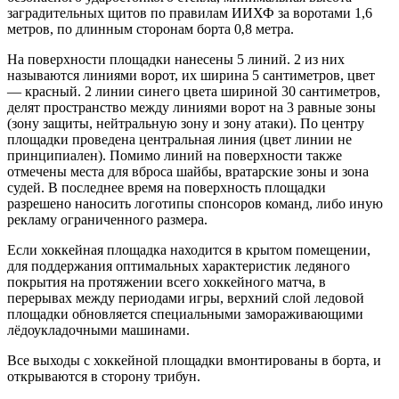
заградительных щитов по правилам ИИХФ за воротами 1,6
метров, по длинным сторонам борта 0,8 метра.
На поверхности площадки нанесены 5 линий. 2 из них
называются линиями ворот, их ширина 5 сантиметров, цвет
— красный. 2 линии синего цвета шириной 30 сантиметров,
делят пространство между линиями ворот на 3 равные зоны
(зону защиты, нейтральную зону и зону атаки). По центру
площадки проведена центральная линия (цвет линии не
принципиален). Помимо линий на поверхности также
отмечены места для вброса шайбы, вратарские зоны и зона
судей. В последнее время на поверхность площадки
разрешено наносить логотипы спонсоров команд, либо иную
рекламу ограниченного размера.
Если хоккейная площадка находится в крытом помещении,
для поддержания оптимальных характеристик ледяного
покрытия на протяжении всего хоккейного матча, в
перерывах между периодами игры, верхний слой ледовой
площадки обновляется специальными замораживающими
лёдоукладочными машинами.
Все выходы с хоккейной площадки вмонтированы в борта, и
открываются в сторону трибун.