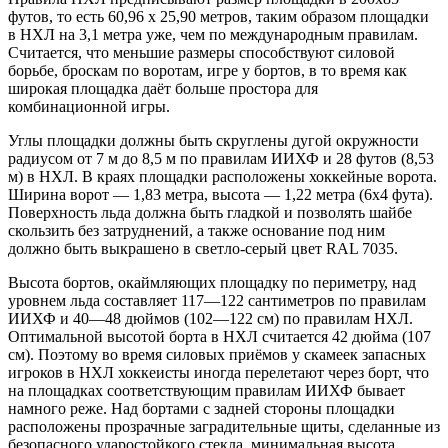
футов, то есть 60,96 х 25,90 метров, таким образом площадки
в НХЛ на 3,1 метра уже, чем по международным правилам.
Считается, что меньшие размеры способствуют силовой
борьбе, броскам по воротам, игре у бортов, в то время как
широкая площадка даёт больше простора для
комбинационной игры.
Углы площадки должны быть скруглены дугой окружности
радиусом от 7 м до 8,5 м по правилам ИИХФ и 28 футов (8,53
м) в НХЛ. В краях площадки расположены хоккейные ворота.
Ширина ворот — 1,83 метра, высота — 1,22 метра (6х4 фута).
Поверхность льда должна быть гладкой и позволять шайбе
скользить без затруднений, а также основание под ним
должно быть выкрашено в светло-серый цвет RAL 7035.
Высота бортов, окаймляющих площадку по периметру, над
уровнем льда составляет 117—122 сантиметров по правилам
ИИХФ и 40—48 дюймов (102—122 см) по правилам НХЛ.
Оптимальной высотой борта в НХЛ считается 42 дюйма (107
см). Поэтому во время силовых приёмов у скамеек запасных
игроков в НХЛ хоккеисты иногда перелетают через борт, что
на площадках соответствующим правилам ИИХФ бывает
намного реже. Над бортами с задней стороны площадки
расположены прозрачные заградительные щиты, сделанные из
безопасного ударостойкого стекла, минимальная высота