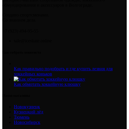
обмундирования и аксессуаров в Волгограде.
Создано спортсменами.
Со знанием дела.
+7 (923) 494-95-55
sale@iceskate.online
Как собрать хоккеиста
Как правильно подобрать и где купить лезвия для
хоккейных коньков
Как обмотать хоккейную клюшку
Наши магазины
Новокузнецк
Кузнецкий лёд
Тюмень
Новосибирск