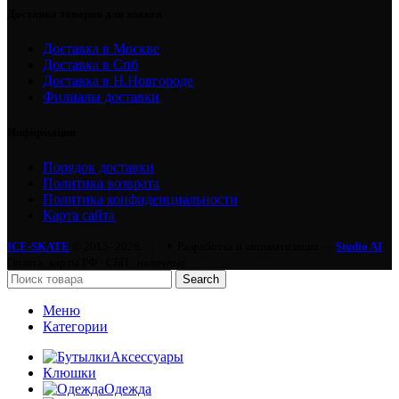
Доставка товаров для хоккея
Доставка в Москве
Доставка в Спб
Доставка в Н.Новгороде
Филиалы доставки
Информация
Порядок доставки
Политика возврата
Политика конфиденциальности
Карта сайта
ICE-SKATE
© 2015–2026.
|
✦ Разработка и автоматизация —
Studio AI
Оплата: карты РФ · СБП · наличные
Search
Меню
Категории
Аксессуары
Клюшки
Одежда