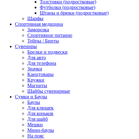
Толстовки (подростковые)
Футболки (подростковые)
Штаны и брюки (подростковые)
Шарфы
Спортивная медицина
Заморозка
Спортивное питание
Тейпы / Бинты
Сувениры
Брелки и подвески
Для авто
Для телефона
Значки
Канцтовары
Кружки
Магниты
Шайбы сувенирные
Сумки и Баулы
Баулы
Для клюшек
Для коньков
Для шайб
Мешки
Мини-баулы
На пояс