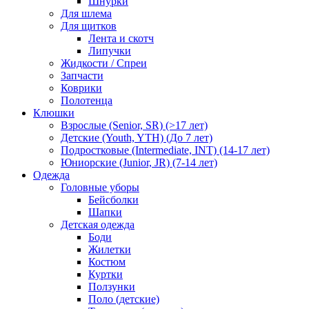
Шнурки
Для шлема
Для щитков
Лента и скотч
Липучки
Жидкости / Спреи
Запчасти
Коврики
Полотенца
Клюшки
Взрослые (Senior, SR) (>17 лет)
Детские (Youth, YTH) (До 7 лет)
Подростковые (Intermediate, INT) (14-17 лет)
Юниорские (Junior, JR) (7-14 лет)
Одежда
Головные уборы
Бейсболки
Шапки
Детская одежда
Боди
Жилетки
Костюм
Куртки
Ползунки
Поло (детские)