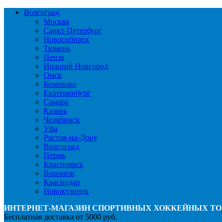
Волгоград
Москва
Санкт-Петербург
Новосибирск
Тюмень
Пенза
Нижний Новгород
Омск
Кемерово
Екатеринбург
Самара
Казань
Челябинск
Уфа
Ростов-на-Дону
Волгоград
Пермь
Красноярск
Воронеж
Краснодар
Новокузнецк
ИНТЕРНЕТ-МАГАЗИН СПОРТИВНЫХ ХОККЕЙНЫХ ТО
Бесплатная доставка от 5000 руб.