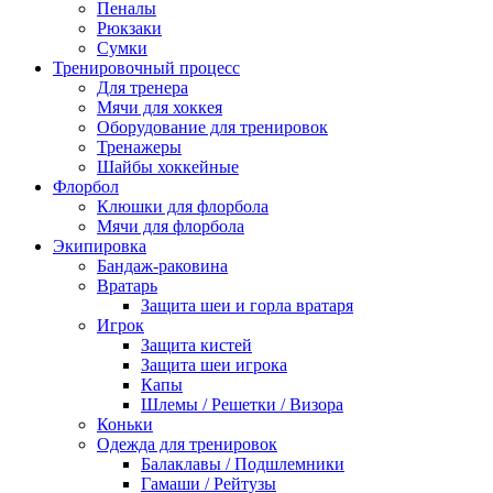
Пеналы
Рюкзаки
Сумки
Тренировочный процесс
Для тренера
Мячи для хоккея
Оборудование для тренировок
Тренажеры
Шайбы хоккейные
Флорбол
Клюшки для флорбола
Мячи для флорбола
Экипировка
Бандаж-раковина
Вратарь
Защита шеи и горла вратаря
Игрок
Защита кистей
Защита шеи игрока
Капы
Шлемы / Решетки / Визора
Коньки
Одежда для тренировок
Балаклавы / Подшлемники
Гамаши / Рейтузы