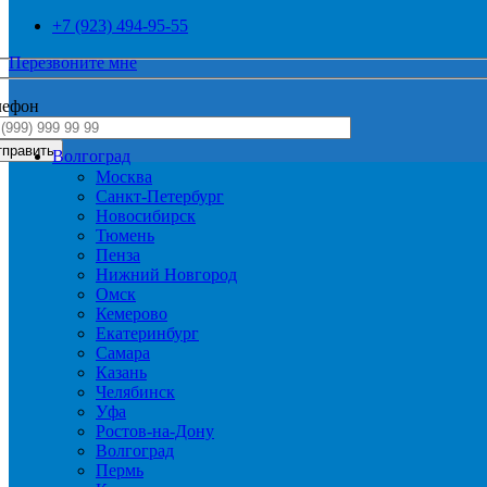
+7 (923) 494-95-55
Перезвоните мне
лефон
Волгоград
Москва
Санкт-Петербург
Новосибирск
Тюмень
Пенза
Нижний Новгород
Омск
Кемерово
Екатеринбург
Самара
Казань
Челябинск
Уфа
Ростов-на-Дону
Волгоград
Пермь