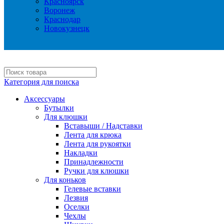
Красноярск
Воронеж
Краснодар
Новокузнецк
Категория для поиска
Аксессуары
Бутылки
Для клюшки
Вставыши / Надставки
Лента для крюка
Лента для рукоятки
Накладки
Принадлежности
Ручки для клюшки
Для коньков
Гелевые вставки
Лезвия
Оселки
Чехлы