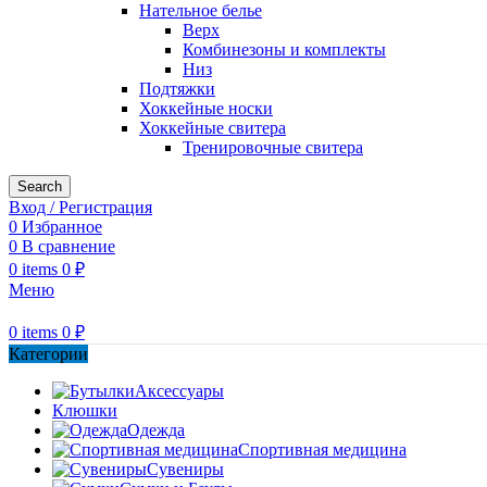
Нательное белье
Верх
Комбинезоны и комплекты
Низ
Подтяжки
Хоккейные носки
Хоккейные свитера
Тренировочные свитера
Search
Вход / Регистрация
0
Избранное
0
В сравнение
0
items
0
₽
Меню
0
items
0
₽
Категории
Аксессуары
Клюшки
Одежда
Спортивная медицина
Сувениры