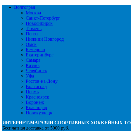
Волгоград
Москва
Санкт-Петербург
Новосибирск
Тюмень
Пенза
Нижний Новгород
Омск
Кемерово
Екатеринбург
Самара
Казань
Челябинск
Уфа
Ростов-на-Дону
Волгоград
Пермь
Красноярск
Воронеж
Краснодар
Новокузнецк
ИНТЕРНЕТ-МАГАЗИН СПОРТИВНЫХ ХОККЕЙНЫХ ТО
Бесплатная доставка от 5000 руб.