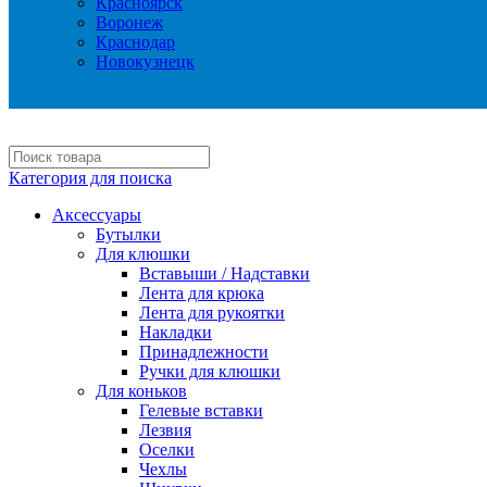
Красноярск
Воронеж
Краснодар
Новокузнецк
Категория для поиска
Аксессуары
Бутылки
Для клюшки
Вставыши / Надставки
Лента для крюка
Лента для рукоятки
Накладки
Принадлежности
Ручки для клюшки
Для коньков
Гелевые вставки
Лезвия
Оселки
Чехлы