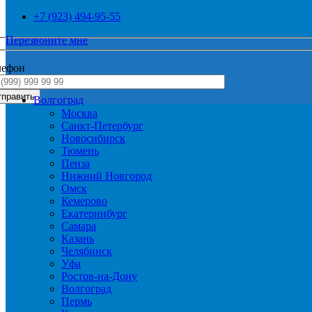
+7 (923) 494-95-55
Перезвоните мне
лефон
Волгоград
Москва
Санкт-Петербург
Новосибирск
Тюмень
Пенза
Нижний Новгород
Омск
Кемерово
Екатеринбург
Самара
Казань
Челябинск
Уфа
Ростов-на-Дону
Волгоград
Пермь