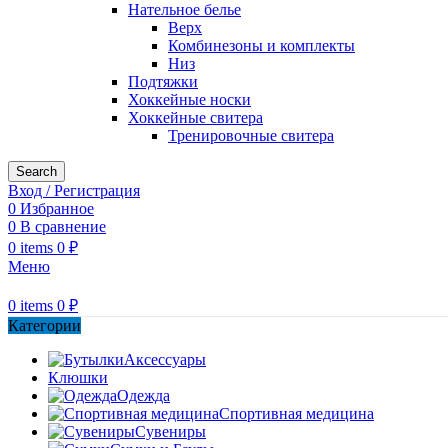
Нательное белье
Верх
Комбинезоны и комплекты
Низ
Подтяжки
Хоккейные носки
Хоккейные свитера
Тренировочные свитера
Search
Вход / Регистрация
0
Избранное
0
В сравнение
0
items
0
₽
Меню
0
items
0
₽
Категории
Аксессуары
Клюшки
Одежда
Спортивная медицина
Сувениры