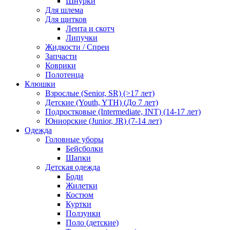
Шнурки
Для шлема
Для щитков
Лента и скотч
Липучки
Жидкости / Спреи
Запчасти
Коврики
Полотенца
Клюшки
Взрослые (Senior, SR) (>17 лет)
Детские (Youth, YTH) (До 7 лет)
Подростковые (Intermediate, INT) (14-17 лет)
Юниорские (Junior, JR) (7-14 лет)
Одежда
Головные уборы
Бейсболки
Шапки
Детская одежда
Боди
Жилетки
Костюм
Куртки
Ползунки
Поло (детские)