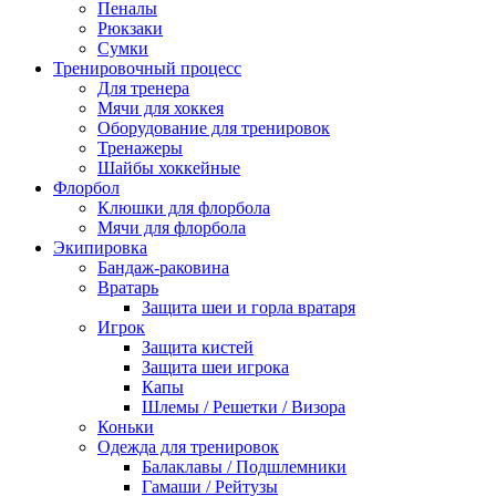
Пеналы
Рюкзаки
Сумки
Тренировочный процесс
Для тренера
Мячи для хоккея
Оборудование для тренировок
Тренажеры
Шайбы хоккейные
Флорбол
Клюшки для флорбола
Мячи для флорбола
Экипировка
Бандаж-раковина
Вратарь
Защита шеи и горла вратаря
Игрок
Защита кистей
Защита шеи игрока
Капы
Шлемы / Решетки / Визора
Коньки
Одежда для тренировок
Балаклавы / Подшлемники
Гамаши / Рейтузы