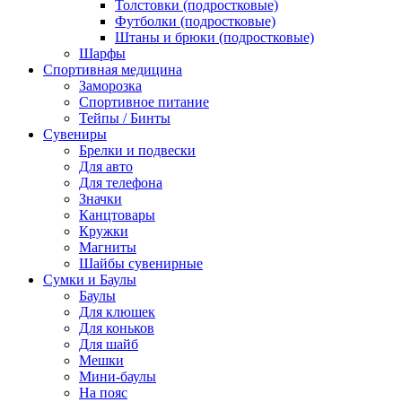
Толстовки (подростковые)
Футболки (подростковые)
Штаны и брюки (подростковые)
Шарфы
Спортивная медицина
Заморозка
Спортивное питание
Тейпы / Бинты
Сувениры
Брелки и подвески
Для авто
Для телефона
Значки
Канцтовары
Кружки
Магниты
Шайбы сувенирные
Сумки и Баулы
Баулы
Для клюшек
Для коньков
Для шайб
Мешки
Мини-баулы
На пояс