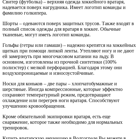
Свитер (футболка) – верхняя одежда хоккейного вратаря,
надевается поверх нагрудника. Имеет логотип команды и
фамилию голкипера.
Шорты – одеваются поверх защитных трусов. Также входят в
полный список одежды для вратаря в хоккее. Обычные
тканевые, могут иметь логотип команды.
Гольфы (гетры или гамаши) – надежно крепятся на хоккейных
щитках при помощи липкой ленты. Утепляют ногу и не дают
ей замерзнуть при многочасовом катании на льду. В
основном, изготовлены из прочной синтетики (100%
полиэстер) с мелкой перфорацией. Благодаря этому они
воздухопроницаемые и износоустойчивые.
Носки для коньков – две пары – хлопчатобумажные и
шерстяные. Иногда компрессионные, которые эффектно
сохраняют температурный режим, предотвращают
охлаждение или перегрев ноги вратаря. Способствуют
улучшению кровообращения.
Кроме обязательной экипировки вратаря, есть еще
снаряжение, которое также необходимо для нормальных
тренировок.
Купить вратарскую амуницию в Волгограде Вы можете в