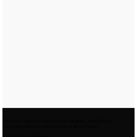
Интернет-магазин спортивной одежды, хоккейного
обмундирования и аксессуаров в Волгограде.
Создано спортсменами.