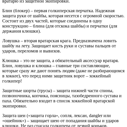
вратарю из защитной экипировки.
Блин (блокер) – первая голкиперская перчатка. Надежная
защита руки от шайбы, которая несется с огромной скоростью.
Состоит из двух частей, которые соединены в одну
конструкцию – блина (для отскока шайбы) и перчатки (для
держания клюшки).
Ловушка – вторая вратарская крага. Предназначена ловить
шайбу на лету. Защищает кисть руки и суставы пальцев от
ударов, переломов и вывихов.
Клюшка – это не защита, а обязательный аксессуар вратаря.
Блин, ловушка и клюшка – главные три составляющие,
которые сразу же дают понять людям (даже не разбирающимся
в хоккее), что перед ними защитник ворот – хоккейный
голкипер!
Защитные шорты (трусы) – защита нижней части спины,
позвоночника, копчика, поясницы, тазобедренного сустава и
паха. Обязательно входит в список хоккейной вратарской
экипировки.
Защита шеи («защита горла», сопля, лексан, dangler или
«ошейник») – защищает шею от попадания шайбы и ударов
клюшки. Не раз спасала голкипера от лезвий коньков.