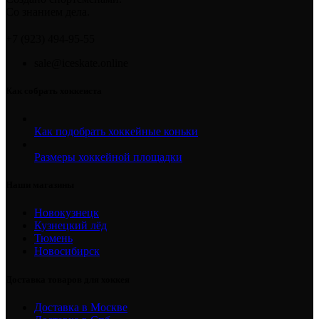
Со знанием дела.
+7 (923) 494-95-55
sale@iceskate.online
Как собрать хоккеиста
Как подобрать хоккейные коньки
Размеры хоккейной площадки
Наши магазины
Новокузнецк
Кузнецкий лёд
Тюмень
Новосибирск
Доставка товаров для хоккея
Доставка в Москве