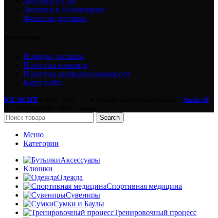
Доставка в Спб
Доставка в Н.Новгороде
Филиалы доставки
Информация
Порядок доставки
Политика возврата
Политика конфиденциальности
Карта сайта
ICE-SKATE
© 2015–2026.
|
✦ Разработка и автоматизация —
Studio AI
Оплата: карты РФ · СБП · наличные
Search
Меню
Категории
Аксессуары
Клюшки
Одежда
Спортивная медицина
Сувениры
Сумки и Баулы
Тренировочный процесс