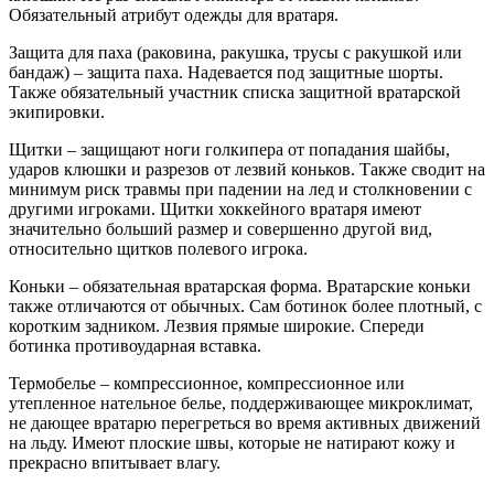
Обязательный атрибут одежды для вратаря.
Защита для паха (раковина, ракушка, трусы с ракушкой или
бандаж) – защита паха. Надевается под защитные шорты.
Также обязательный участник списка защитной вратарской
экипировки.
Щитки – защищают ноги голкипера от попадания шайбы,
ударов клюшки и разрезов от лезвий коньков. Также сводит на
минимум риск травмы при падении на лед и столкновении с
другими игроками. Щитки хоккейного вратаря имеют
значительно больший размер и совершенно другой вид,
относительно щитков полевого игрока.
Коньки – обязательная вратарская форма. Вратарские коньки
также отличаются от обычных. Сам ботинок более плотный, с
коротким задником. Лезвия прямые широкие. Спереди
ботинка противоударная вставка.
Термобелье – компрессионное, компрессионное или
утепленное нательное белье, поддерживающее микроклимат,
не дающее вратарю перегреться во время активных движений
на льду. Имеют плоские швы, которые не натирают кожу и
прекрасно впитывает влагу.